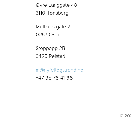
Øvre Langgate 48
3110 Tønsberg
Meltzers gate 7
0257 Oslo
Stoppopp 2B
3425 Reistad
m@nyfeltogstrand.no
+47 95 76 41 96
© 202